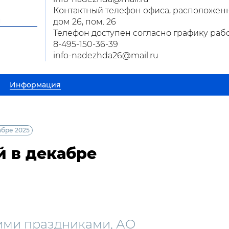
Контактный телефон офиса, расположенног
и
дом 26, пом. 26
Телефон доступен согласно графику ра
8-495-150-36-39
info-nadezhda26@mail.ru
Информация
абре 2025
 в декабре
ими праздниками, АО