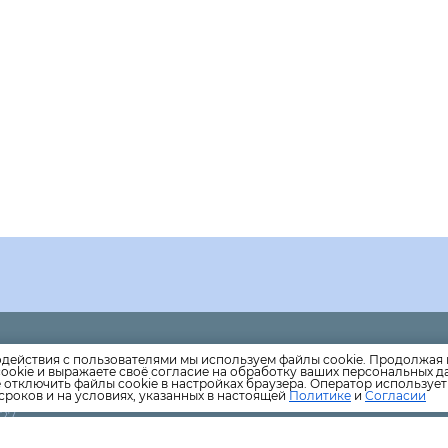
елефон офиса, расположенного по адресу: МО., г. Одинцово,
одействия с пользователями мы используем файлы cookie. Продолжая 
ookie и выражаете своё согласие на обработку ваших персональных 
 дом 4, пом. 12
е отключить файлы cookie в настройках браузера. Оператор используе
тупен согласно графику работы Администрации
сроков и на условиях, указанных в настоящей
Политике
и
Согласии
-27
a@mail.ru