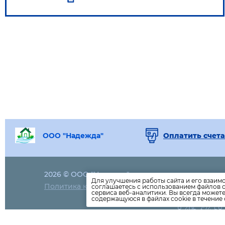
ООО "Надежда"
Оплатить счета
2026 © ООО "Надежда"
Контактный т
Для улучшения работы сайта и его взаим
Политика конфиденциальности
соглашаетесь с использованием файлов c
Белорусская,
сервиса веб-аналитики. Вы всегда может
Телефон дос
содержащуюся в файлах cookie в течение 
8-495-374-58
info-nadezhd