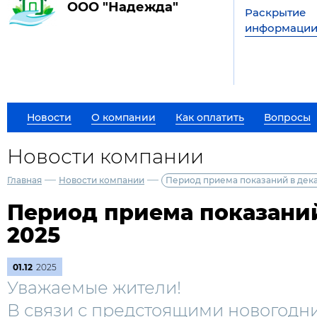
ООО "Надежда"
Раскрытие
информаци
Новости
О компании
Как оплатить
Вопросы
Новости компании
—
—
Главная
Новости компании
Период приема показаний в дек
Период приема показаний
2025
01.12
2025
Уважаемые жители!
В связи с предстоящими новогодн